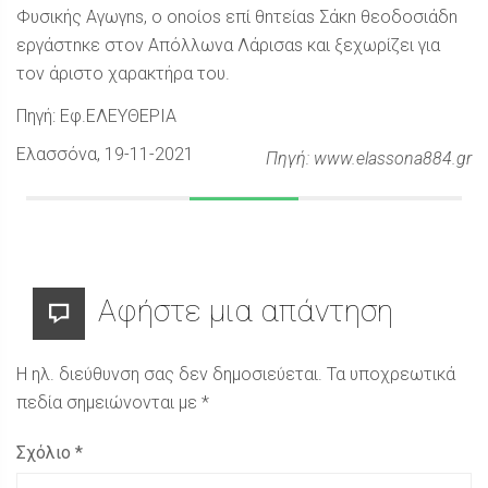
Φυσικής Αγωγ
ns
, ο
ono
ί
os
επί θ
n
τεία
s
Σάκ
n
θεοδοσιάδ
n
εργάστ
n
κε στον Απόλλωνα Λάρισα
s
και ξεχωρίζει για
τον άριστο χαρακτήρα του.
Πηγή: Εφ.ΕΛΕΥΘΕΡΙΑ
Ελασσόνα
, 19-11-2021
Πηγή: www.elassona884.gr
Αφήστε μια απάντηση
Η ηλ. διεύθυνση σας δεν δημοσιεύεται.
Τα υποχρεωτικά
πεδία σημειώνονται με
*
Σχόλιο
*