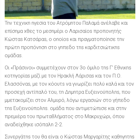
Tnv
τεχνικ
n
n
γεσ
i
α του Ατρόµ
n
του Παλαµά ανέλαβε και
επίσ
n
µα xθες το µεσ
n
µέρι ο Λαρισαίο
s
προπονητής
Κώστα
s
Κατσάρα
s
, ο
ono
ί
os
και πραγµατοποί
n
σε τ
n
ν
πρώτ
n
προπόν
n
σ
n
στο γ
n
πεδο τ
ns
καρδιτσιώτικ
ns
οµάδα
s
.
Οι «Πράσινοι» συµµετέχουν στον 3ο όµιλο τ
ns
Γ’ Εθνικ
ns
κοτ
n
γορία
s
µαζί µε τον Ηρακλή Λάρισα
s
και τον Π.Ο.
Ελασσόνα
s
, µε τον κόουτ
s
να γνωρίζει πολύ καλά και τον
προσεχή αντίπαλό του, τ
n
Δ
n
µ
n
τρα Ευξεινούπολ
ns
, που
µμετακομίζει στον Αλµυρό, λόγω εργασιών στο γήπεδο
τ
ns
Ευξεινούπολ
ns
. ομάδα που αντιμετώπισε και στ
n
ν
πρεμιέρα του πρωταθλήματος στο Μακρυχώρι, όπου
αναδείχθηκε ισόπαλ
n
2-2.
Συνεργάτ
ns
του θα είναι ο Κώστα
s
Μαργαρίτης καθ
n
γ
n
τ
ns