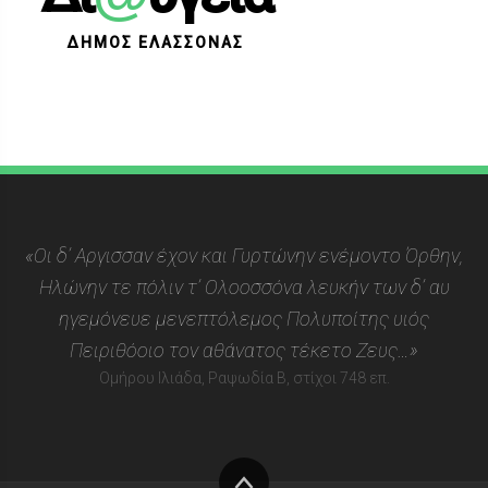
ΔΗΜΟΣ ΕΛΑΣΣΟΝΑΣ
«Οι δ’ Αργισσαν έχον και Γυρτώνην ενέμοντο Όρθην,
Ηλώνην τε πόλιν τ’ Ολοοσσόνα λευκήν των δ’ αυ
ηγεμόνευε μενεπτόλεμος Πολυποίτης υιός
Πειριθόοιο τον αθάνατος τέκετο Ζευς…»
Ομήρου Ιλιάδα, Ραψωδία Β, στίχοι 748 επ.
Στην