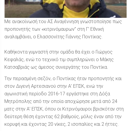
Με ανακοίνωσή του ΑΣ Αναγέννηση γνωστοποίησε πως
προπονητής των «κιτρινόμαυρων” στη Γ’ Εθνική
αναλαμβάνει, ο Ελασσονίτης Γιάννης Ποντίκας.
Καθήκοντα γυμναστή στην ομάδα θα έχει ο Γιώργος
Κεφαλάς, ενώ το τεχνικό τιμ συμπληρώνει ο Μάκης
Κατσαβριάς ως άμεσος συνεργάτης του Ποντίκα.
Tην περασμένη σεζόν, ο Ποντίκας ήταν προπονητής και
στον Διγενή Αρτεσιανού στην Α’ ΕΠΣΚ, ενώ την
αγωνιστική περίοδο 2016-17 εργάστηκε στη Δόξα
Μητρόπολης από την οποία αποχώρησε μετά από 24
ματς στην Α’ ΕΠΣΚ, όπου οι Κιτρινόμαυροι βρισκόταν στη
δεύτερη θέση έχοντας 62 βαθμούς, μόλις έναν από την
κορυφή και έχοντας 20 νίκες, 2 ισοπαλίες και 2 ήττες.