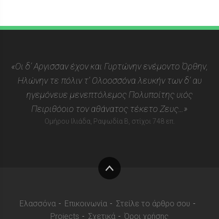
«Οι δ’ Αργισσαν έχον και Γυρτώνην ενέμοντο Όρθην,
Ηλώνην τε πόλιν τ’ Ολοοσσόνα λευκήν των δ’ αυ
ηγεμόνευε μενεπτόλεμος Πολυποίτης υιός
Πειριθόοιο τον αθάνατος τέκετο Ζευς…»
Ομήρου Ιλιάδα, Ραψωδία Β, στίχοι 748 επ.
Στην
κορυφή
Ελασσόνα
Επικοινωνία
Στείλε το άρθρο σου
Projects
Σχετικά
Όροι χρήσης