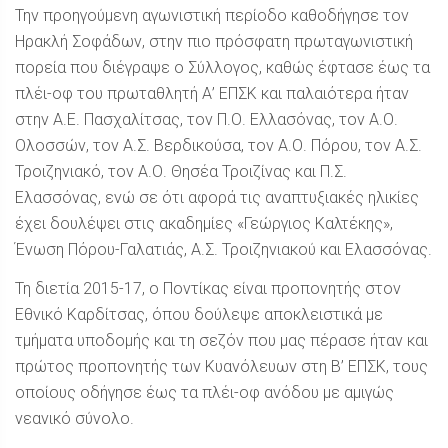
Την προηγούμενη αγωνιστική περίοδο καθοδήγησε τον
Ηρακλή Σοφάδων, στην πιο πρόσφατη πρωταγωνιστική
πορεία που διέγραψε ο Σύλλογος, καθώς έφτασε έως τα
πλέι-οφ του πρωταθλητή Α’ ΕΠΣΚ και παλαιότερα ήταν
στην Α.Ε. Πασχαλίτσας, τον Π.Ο. Ελλασόνας, τον Α.Ο.
Ολοσσών, τον Α.Σ. Βερδικούσα, τον Α.Ο. Πόρου, τον Α.Σ.
Τροιζηνιακό, τον Α.Ο. Θησέα Τροιζίνας και Π.Σ.
Ελασσόνας, ενώ σε ότι αφορά τις αναπτυξιακές ηλικίες
έχει δουλέψει στις ακαδημίες «Γεώργιος Καλτέκης»,
Ένωση Πόρου-Γαλατιάς, Α.Σ. Τροιζηνιακού και Ελασσόνας.
Τη διετία 2015-17, ο Ποντίκας είναι προπονητής στον
Εθνικό Καρδίτσας, όπου δούλεψε αποκλειστικά με
τμήματα υποδομής και τη σεζόν που μας πέρασε ήταν και
πρώτος προπονητής των Κυανόλευων στη Β’ ΕΠΣΚ, τους
οποίους οδήγησε έως τα πλέι-οφ ανόδου με αμιγώς
νεανικό σύνολο.