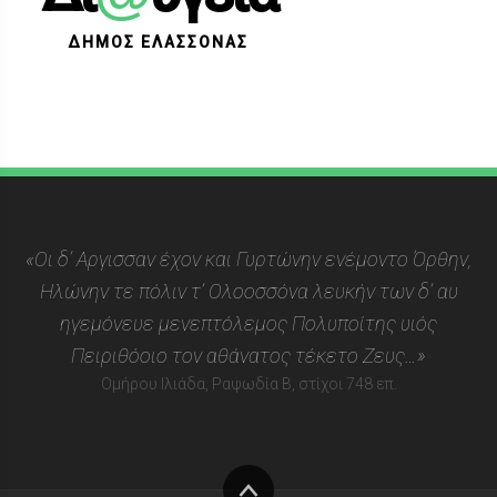
ΔΗΜΟΣ ΕΛΑΣΣΟΝΑΣ
«Οι δ’ Αργισσαν έχον και Γυρτώνην ενέμοντο Όρθην,
Ηλώνην τε πόλιν τ’ Ολοοσσόνα λευκήν των δ’ αυ
ηγεμόνευε μενεπτόλεμος Πολυποίτης υιός
Πειριθόοιο τον αθάνατος τέκετο Ζευς…»
Ομήρου Ιλιάδα, Ραψωδία Β, στίχοι 748 επ.
Στην