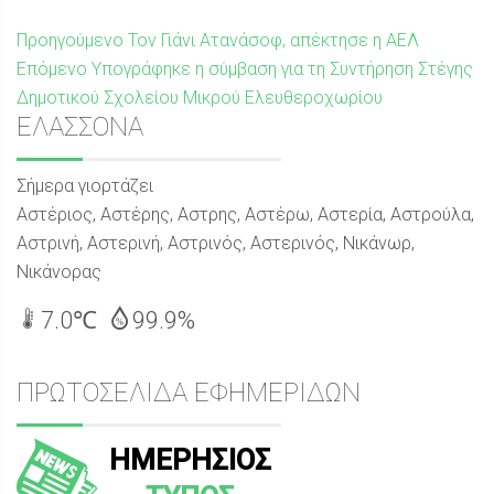
Πλοήγηση
Προηγούμενη
Προηγούμενο
Τον Γιάνι Ατανάσοφ, απέκτησε η ΑΕΛ
Επόμενη
δημοσίευση:
Επόμενο
Υπογράφηκε η σύμβαση για τη Συντήρηση Στέγης
άρθρων
δημοσίευση:
Δημοτικού Σχολείου Μικρού Ελευθεροχωρίου
Sidebar
ΕΛΑΣΣΟΝΑ
Σήμερα γιορτάζει
Αστέριος, Αστέρης, Αστρης, Αστέρω, Αστερία, Αστρούλα,
Αστρινή, Αστερινή, Αστρινός, Αστερινός, Νικάνωρ,
Νικάνορας
7.0℃
99.9%
ΠΡΩΤΟΣΕΛΙΔΑ ΕΦΗΜΕΡΙΔΩΝ
ΗΜΕΡΗΣΙΟΣ