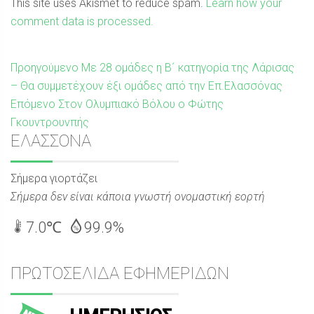
This site uses Akismet to reduce spam.
Learn how your
comment data is processed.
Πλοήγηση
Προηγούμενη
Προηγούμενο
Με 28 ομάδες η Β´ κατηγορία της Λάρισας
δημοσίευση:
– Θα συμμετέχουν έξι ομάδες από την Επ.Ελασσόνας
άρθρων
Επόμενη
Επόμενο
Στον Ολυμπιακό Βόλου ο Φώτης
δημοσίευση:
Γκουντρουνπής
Sidebar
ΕΛΑΣΣΟΝΑ
Σήμερα γιορτάζει
Σήμερα δεν είναι κάποια γνωστή ονομαστική εορτή
7.0℃
99.9%
ΠΡΩΤΟΣΕΛΙΔΑ ΕΦΗΜΕΡΙΔΩΝ