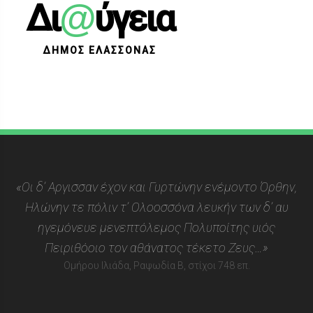
@
Δι
ύγεια
ΔΗΜΟΣ ΕΛΑΣΣΟΝΑΣ
«Οι δ’ Αργισσαν έχον και Γυρτώνην ενέμοντο Όρθην,
Ηλώνην τε πόλιν τ’ Ολοοσσόνα λευκήν των δ’ αυ
ηγεμόνευε μενεπτόλεμος Πολυποίτης υιός
Πειριθόοιο τον αθάνατος τέκετο Ζευς…»
Ομήρου Ιλιάδα, Ραψωδία Β, στίχοι 748 επ.