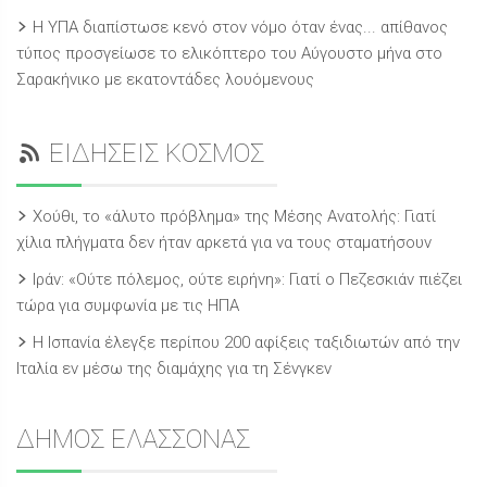
Η ΥΠΑ διαπίστωσε κενό στον νόμο όταν ένας... απίθανος
τύπος προσγείωσε το ελικόπτερο του Αύγουστο μήνα στο
Σαρακήνικο με εκατοντάδες λουόμενους
ΕΙΔΗΣΕΙΣ ΚΟΣΜΟΣ
Χούθι, το «άλυτο πρόβλημα» της Μέσης Ανατολής: Γιατί
χίλια πλήγματα δεν ήταν αρκετά για να τους σταματήσουν
Ιράν: «Ούτε πόλεμος, ούτε ειρήνη»: Γιατί ο Πεζεσκιάν πιέζει
τώρα για συμφωνία με τις ΗΠΑ
Η Ισπανία έλεγξε περίπου 200 αφίξεις ταξιδιωτών από την
Ιταλία εν μέσω της διαμάχης για τη Σένγκεν
ΔΗΜΟΣ ΕΛΑΣΣΟΝΑΣ