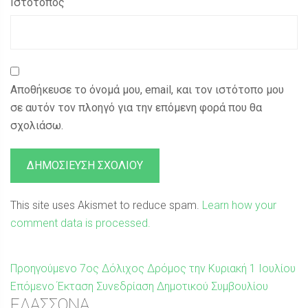
Ιστότοπος
Αποθήκευσε το όνομά μου, email, και τον ιστότοπο μου
σε αυτόν τον πλοηγό για την επόμενη φορά που θα
σχολιάσω.
This site uses Akismet to reduce spam.
Learn how your
comment data is processed.
Πλοήγηση
Προηγούμενη
Προηγούμενο
7ος Δόλιχος Δρόμος την Κυριακή 1 Ιουλίου
Επόμενη
δημοσίευση:
Επόμενο
Έκταση Συνεδρίαση Δημοτικού Συμβουλίου
άρθρων
Sidebar
ΕΛΑΣΣΟΝΑ
δημοσίευση: