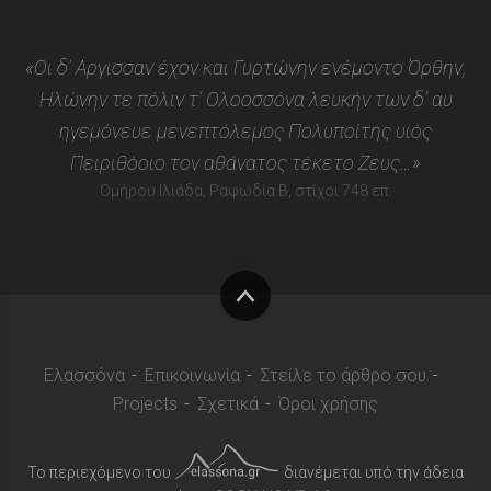
«Οι δ’ Αργισσαν έχον και Γυρτώνην ενέμοντο Όρθην,
Ηλώνην τε πόλιν τ’ Ολοοσσόνα λευκήν των δ’ αυ
ηγεμόνευε μενεπτόλεμος Πολυποίτης υιός
Πειριθόοιο τον αθάνατος τέκετο Ζευς…»
Ομήρου Ιλιάδα, Ραψωδία Β, στίχοι 748 επ.
Στην
κορυφή
Ελασσόνα
Επικοινωνία
Στείλε το άρθρο σου
Projects
Σχετικά
Όροι χρήσης
Το περιεχόμενο του
διανέμεται υπό την άδεια