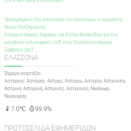
comment data is processed.
Πλοήγηση
Προηγούμενη
Προηγούμενο
Στο επιτελείο του Οικονόμου ο γυμναστής
δημοσίευση:
Νίκος Χατζηγιάννης
άρθρων
Επόμενη
Επόμενο
Μάκης Δημάκης και Κέλλυ Κελεκίδου για ένα
δημοσίευση:
μοναδικό καλοκαιρινό LIVE στην Ελασσόνα σήμερα
Σάββατο 26/7
Sidebar
ΕΛΑΣΣΟΝΑ
Σήμερα γιορτάζει
Αστέριος, Αστέρης, Αστρης, Αστέρω, Αστερία, Αστρούλα,
Αστρινή, Αστερινή, Αστρινός, Αστερινός, Νικάνωρ,
Νικάνορας
7.0℃
99.9%
ΠΡΩΤΟΣΕΛΙΔΑ ΕΦΗΜΕΡΙΔΩΝ