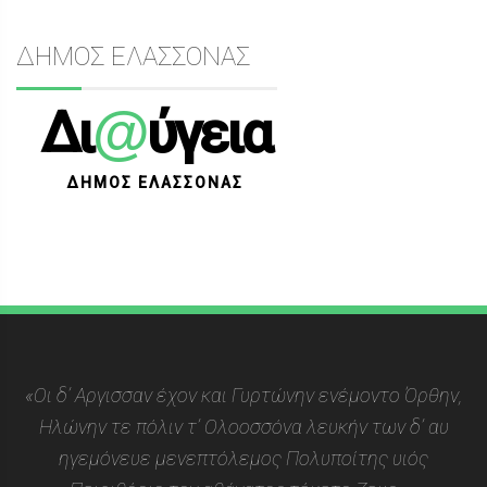
ΔΗΜΟΣ ΕΛΑΣΣΟΝΑΣ
@
Δι
ύγεια
ΔΗΜΟΣ ΕΛΑΣΣΟΝΑΣ
«Οι δ’ Αργισσαν έχον και Γυρτώνην ενέμοντο Όρθην,
Ηλώνην τε πόλιν τ’ Ολοοσσόνα λευκήν των δ’ αυ
ηγεμόνευε μενεπτόλεμος Πολυποίτης υιός