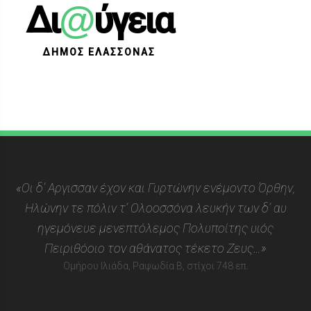
@
Δι
ύγεια
ΔΗΜΟΣ ΕΛΑΣΣΟΝΑΣ
«Οι δ’ Αργισσαν έχον και Γυρτώνην ενέμοντο Όρθην,
Ηλώνην τε πόλιν τ’ Ολοοσσόνα λευκήν των δ’ αυ
ηγεμόνευε μενεπτόλεμος Πολυποίτης υιός
Πειριθόοιο τον αθάνατος τέκετο Ζευς…»
Ομήρου Ιλιάδα, Ραψωδία Β, στίχοι 748 επ.