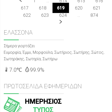
Προηγούμενο
1
…
614
615
616
617
618
619
620
621
622
623
624
…
874
Επόμενο
Sidebar
ΕΛΑΣΣΟΝΑ
Σήμερα γιορτάζει
Ευμορφία, Έμμυ, Μορφούλα, Σωτήριος, Σωτήρης, Σώτος,
Σωτηράκης, Σωτηρία, Σωτήρω
7.0℃
99.9%
ΠΡΩΤΟΣΕΛΙΔΑ ΕΦΗΜΕΡΙΔΩΝ
ΗΜΕΡΗΣΙΟΣ
ΤΥΠΟΣ